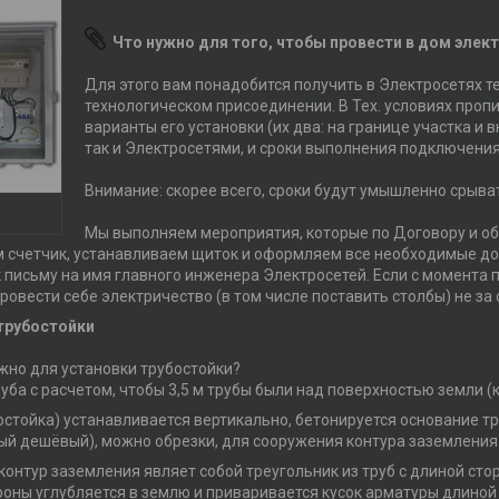
Что нужно для того, чтобы провести в дом элек
Для этого вам понадобится получить в Электросетях т
технологическом присоединении. В Тех. условиях пропи
варианты его установки (их два: на границе участка и 
так и Электросетями, и сроки выполнения подключения
Внимание: скорее всего, сроки будут умышленно срыва
Мы выполняем мероприятия, которые по Договору и об
 счетчик, устанавливаем щиток и оформляем все необходимые док
 письму на имя главного инженера Электросетей. Если с момента 
ровести себе электричество (в том числе поставить столбы) не за с
трубостойки
ужно для установки трубостойки?
уба с расчетом, чтобы 3,5 м трубы были над поверхностью земли (
остойка) устанавливается вертикально, бетонируется основание тр
ый дешёвый), можно обрезки, для сооружения контура заземления
онтур заземления являет собой треугольник из труб с длиной сто
оны углубляется в землю и приваривается кусок арматуры длиной 