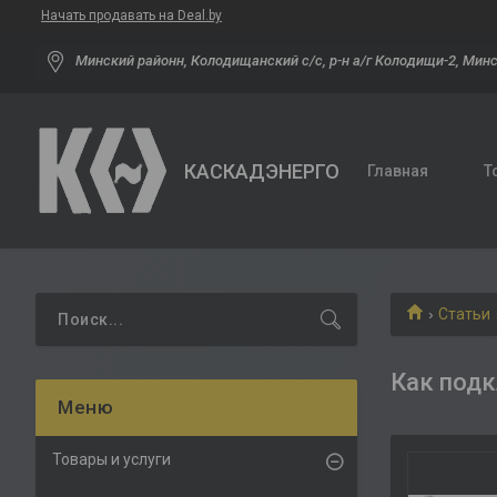
Начать продавать на Deal.by
Минский районн, Колодищанский с/с, р-н а/г Колодищи-2, Минс
КАСКАДЭНЕРГО
Главная
Т
Статьи
Как подк
Товары и услуги