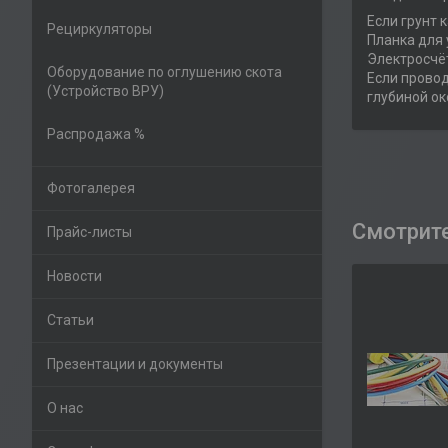
Если грунт 
Рециркуляторы
Планка для 
Электросчё
Оборудование по оглушению скота
Если провод
(Устройство ВРУ)
глубиной ок
Распродажа %
Фотогалерея
Прайс-листы
Новости
Статьи
Презентации и документы
О нас