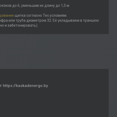
езков до 6, уменьшив их длину до 1,5 м
дование
щитка согласно Тех.условиям.
гофра или труба диаметром 32. Её укладываем в траншею
но и забетонировать).
https://kaskadenergo.by