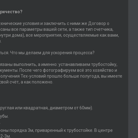
тричество?
ехнические условия и заключить с ними же Договор о
саны все параметры вашей сети, а также тип счетчика,
внутри дома), все мероприятия, осуществляемые как вами,
.
ться. Что мы делаем для ускорения процесса?
язаны выполнить, а именно: устанавливаем трубостойку,
ументы. После чего фотографируем всё это хозяйство и
получения Тех-условий прошло больше полугода, вы имеете
вой счёт, а как положено.
круглая или квадратная, диаметром от 60мм).
убы.
.
роны порядка 3м, приваренный к трубостойке. В центре
2-3м.