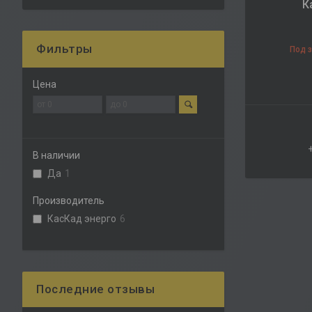
К
Фильтры
Под 
Цена
В наличии
Да
1
Производитель
КасКад энерго
6