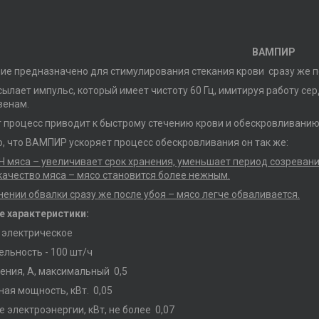
ВАМПИР
е предназначено для стимулирования стекания крови сразу же п
лает импульс, который имеет чистоту 60 Гц, имитируя работу сер
венам.
 процесс приводит к быстрому стечению крови и обескровливанию
, что ВАМПИР ускоряет процесс обескровливания он так же:
H мяса – увеличивает срок хранения, уменьшает период созревани
качество мяса – мясо становится более нежным.
нении обвалки сразу же после убоя – мясо легче обваливается.
е характеристики:
 электрическое
льность - 100 шт/ч
ения, А, максимальный 0,5
ая мощность, кВт. 0,05
 электроэнергии, кВт, не более 0,07