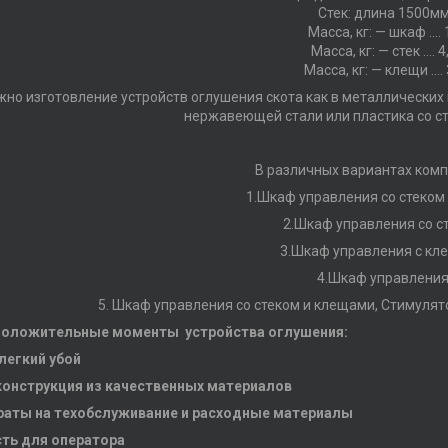
Стек: длина 1500м
Масса, кг: — шкаф …. 
Масса, кг: — стек …. 4
Масса, кг: — клещи …. 
но изготовление устройств оглушения скота как в металлических 
нержавеющей стали или пластика со с
В различных вариантах комп
1.Шкаф управления со стеком
2.Шкаф управления со с
3.Шкаф управления с кл
4.Шкаф управления
5. Шкаф управления со стеком и клещами, Стимуля
положительные моменты устройства оглушения:
легкий убой
онструкция из качественных материалов
раты на техобслуживание и расходные материалы
ть для оператора