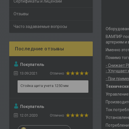
Сертификаты и лицензии
Отзывы
Часто задаваемые вопросы
Оборудовани
ВАМПИР посы
артериям и 
Именно этот
Помимо того
Покупатель
- Снижает P
- Улучшает 
13.09.2021
Отлично
- При приме
Стойка щита учета 1250 мм
Технически
Управление
Производите
Покупатель
Ток потребл
12.01.2020
Отлично
Установленн
Потребление