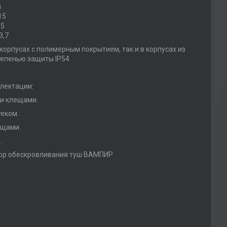
м
15
,5
3,7
корпусах с полимерным покрытием, так и в корпусах из
тепенью защиты IP54
лектации:
 и клещами.
теком.
ещами.
.
тор обескровливания туш ВАМПИР