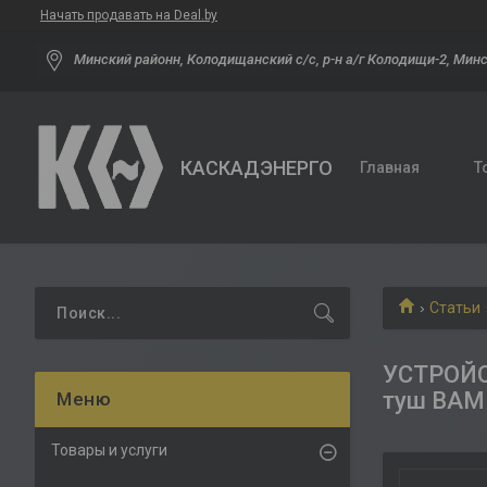
Начать продавать на Deal.by
Минский районн, Колодищанский с/с, р-н а/г Колодищи-2, Минс
КАСКАДЭНЕРГО
Главная
Т
Статьи
УСТРОЙС
туш ВА
Товары и услуги