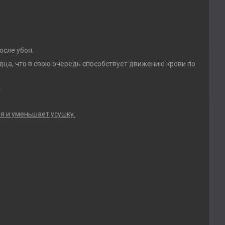
осле убоя.
дца, что в свою очередь способствует движению крови по
.
я и уменьшает усушку.