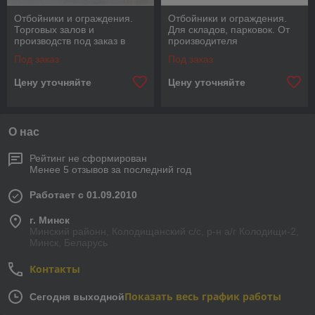
Отбойники и ограждения.
Отбойники и ограждения.
Торговых залов и
Для складов, парковок. От
производств под заказ в
производителя
сжатые сроки. От
Под заказ
Под заказ
производителя
Цену уточняйте
Цену уточняйте
О нас
Рейтинг не сформирован
Менее 5 отзывов за последний год
Работает с 01.09.2010
г. Минск
Минский районн, Колодищанский с/с, р-н а/г Колодищи-2,
Минск, Беларусь
Контакты
Показать весь график работы
Сегодня выходной