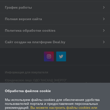
График работы
Полная версия сайта
Политика обработки cookies
Сайт создан на платформе Deal.by
Информация для покупателя
Юридическое лицо:
ОДО "КАСКАД ЭНЕРГО"
223050, Минская область, Минский район, Колодищанский с/с, р-н а/г
Колодищи - 2, ул. 40/1-4
Обработка файлов cookie
Регистрационный номер ЕГР: 190549474
Мы используем файлы cookies для обеспечения удобства
УНП: 190549474
пользователей портала и предоставления персональных
рекомендаций.
Вы можете настроить файлы cookies или