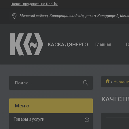
Начать продавать на Deal.by
Минский районн, Колодищанский с/с, р-н а/г Колодищи-2, Минс
КАСКАДЭНЕРГО
Главная
Т
Новост
КАЧЕСТВ
Товары и услуги