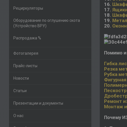
16.
Шкафы
Рециркуляторы
17.
Ящики
18.
Шкафы
19.
Метал
Оборудование по оглушению скота
20.
Оконн
(Устройство ВРУ)
Распродажа %
Помимо и
Фотогалерея
Гибка лис
Прайс-листы
Резка ме
Рубка мет
Новости
Фигурная
Полимерн
Пескостр
Статьи
Дробестр
Ремонт и
Презентации и документы
Монтаж и
О нас
Почему И