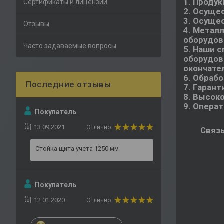
1. Проду
Сертификаты и лицензии
2. Осуще
3. Осуще
Отзывы
4. Метал
оборудов
Часто задаваемые вопросы
5. Наши 
оборудов
окончате
6. Обрабо
7. Гарант
8. Высоко
9. Опера
Покупатель
13.09.2021
Отлично
Связы
Стойка щита учета 1250 мм
Покупатель
12.01.2020
Отлично