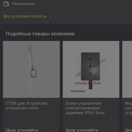
Наличными
Все условия оплаты
Подобные товары компании
СТЕК для Устройства
Блоки управления
Мо
оглушения скота
электроприводом
ра
задвижек IP54, Блок
уст
управления БЭЗ.
ра
Цену уточняйте
Цену уточняйте
Це