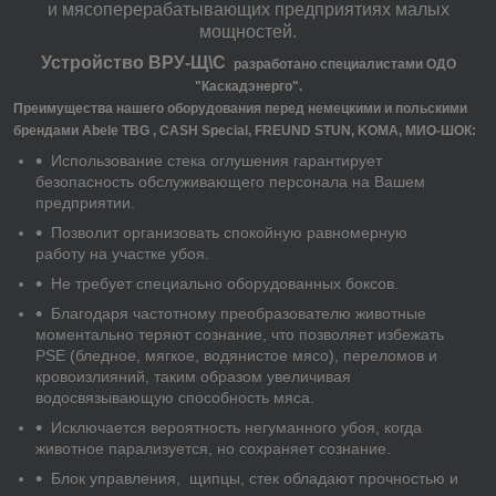
и мясоперерабатывающих предприятиях малых
мощностей.
Устройство ВРУ-Щ\С
разработано специалистами ОДО
"Каскадэнерго".
Преимущества нашего оборудования перед немецкими и польскими
брендами Abele TBG , CASH Special, FREUND STUN, KOMA, МИО-ШОК:
Использование стека оглушения гарантирует
безопасность обслуживающего персонала на Вашем
предприятии.
Позволит организовать спокойную равномерную
работу на участке убоя.
Не требует специально оборудованных боксов.
Благодаря частотному преобразователю животные
моментально теряют сознание, что позволяет избежать
PSE (бледное, мягкое, водянистое мясо), переломов и
кровоизлияний, таким образом увеличивая
водосвязывающую способность мяса.
Исключается вероятность негуманного убоя, когда
животное парализуется, но сохраняет сознание.
Блок управления, щипцы, стек обладают прочностью и