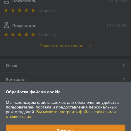
Покупатель
13.09.2021
Отлично
Покупатель
12.01.2020
Отлично
Показать все отзывы
О нас
Контакты
Обработка файлов cookie
Доставка и оплата
Мы используем файлы cookies для обеспечения удобства
График работы
пользователей портала и предоставления персональных
рекомендаций.
Вы можете настроить файлы cookies или
отключить их.
Полная версия сайта
Принять