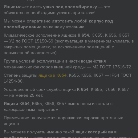
Ящик может иметь
ушко под опломбировку
― это
обязательно необходимо указать при заказе!
Мы можем оперативно изготовить любой
корпус под
опломбирование
по вашему желанию.
Климатическое исполнение ящиков
К 654
, К 655, К 656, К 657
— У2 по ГОСТ 15150-69 (эксплуатация в умеренном климате, в
закрытых помещениях, за исключением помещений с
повышенной влажностью).
Группа условий эксплуатации в части воздействия
механических факторов внешней среды — М2 ГОСТ 17516-72.
Степень защиты
ящиков К654
, К655, К656, К657 — IP54 ГОСТ
14254-80.
Установленный срок службы ящика
К 654
, К 655, К 656, К 657
— не менее 25 лет.
Ящики К654
, К655, К656, К657 выполнены из стали с
лакокрасочным покрытием.
Примечание: допускается порошковая окраска протяжных
ящиков.
Вы можете получить именно такой
ящик который вам
необходим
, заказав изготовление по индивидуальному заказу