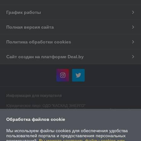
График работы
Полная версия сайта
Политика обработки cookies
Сайт создан на платформе Deal.by
Информация для покупателя
Юридическое лицо:
ОДО "КАСКАД ЭНЕРГО"
223050, Минская область, Минский район, Колодищанский с/с, р-н а/г
Колодищи - 2, ул. 40/1-4
Обработка файлов cookie
Регистрационный номер ЕГР: 190549474
Мы используем файлы cookies для обеспечения удобства
УНП: 190549474
пользователей портала и предоставления персональных
рекомендаций.
Вы можете настроить файлы cookies или