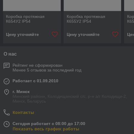
Коробка протяжная
Коробка протяжная
Ко
К654У2 IP54
К655У2 IP54
К65
Цену уточняйте
Цену уточняйте
Це
О нас
Рейтинг не сформирован
Менее 5 отзывов за последний год
Работает с 01.09.2010
г. Минск
Минский районн, Колодищанский с/с, р-н а/г Колодищи-2,
Минск, Беларусь
Контакты
Сегодня работает с 08:00 до 17:00
Показать весь график работы