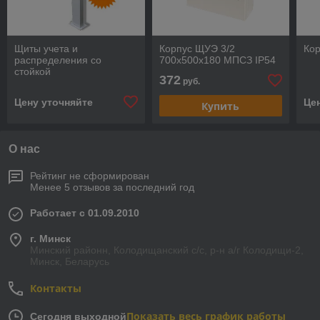
Щиты учета и
Корпус ЩУЭ 3/2
Кор
распределения со
700х500x180 МПСЗ IP54
стойкой
372
руб.
Цену уточняйте
Це
Купить
О нас
Рейтинг не сформирован
Менее 5 отзывов за последний год
Работает с 01.09.2010
г. Минск
Минский районн, Колодищанский с/с, р-н а/г Колодищи-2,
Минск, Беларусь
Контакты
Показать весь график работы
Сегодня выходной