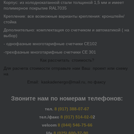
Корпус
: из холоднокатанной стали толщиной 1,5 мм и имеет
полимерное покрытие RAL7035
Крепление
: все возможные варианты крепления: кронштейн/
стойка
Дополнительно:
комплектация со счетчиком и автоматикой ( на
выбор)
- однофазные многотарифные счетчики CE102
-трехфазные многотарифные счетчики СЕ 301
Как рассчитать стоимость?
Для расчета стоимости отправьте нам Ваш проект или схему
на
Email
:
kaskadenergo@mail.ru
, по факсу
Звоните нам по номерам телефонов:
тел.
8 (017) 388-07-67
тел./факс
8 (017) 514-02-0
2
velcom
8 (044) 546-75-66
life
8 (025) 600-37-90