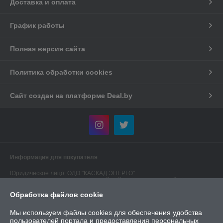
Доставка и оплата
График работы
Полная версия сайта
Политика обработки cookies
Сайт создан на платформе Deal.by
Информация для покупателя
Юридическое лицо:
ОДО "КАСКАД ЭНЕРГО"
223050, Минская область, Минский район, Колодищанский с/с, р-н а/г
Колодищи - 2, ул. 40/1-4
Обработка файлов cookie
Регистрационный номер ЕГР: 190549474
Мы используем файлы cookies для обеспечения удобства
УНП: 190549474
пользователей портала и предоставления персональных