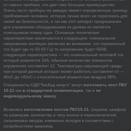
от самого прибора, что дает ему большое преимущество.
Очень часто приборы на заводах имеют определенную границу
приближения человека, которую лучше всего не пересекать для
своей же безопасности, а так как этот аппарат предназначен
для управления оборудованием из далека он является
помощником номер один. Основные технические
характеристики заключаются в следующем: номинальное
напряжение изоляции (включая во внимание, что переменный
ток будет где-то 50-60 Гц) то напряжение будет 660В,
следующая характеристика — это номинальный тепловой ток
который ровняется 10А, обычное количество элементов
управления составляет 12. Температура окружающей среды
при которой данный аппарат может работать составляет от —
40оС до +40оС с относительной влажностью воздуха 98%.
Специалисты ОДО"КасКад энерго" могут
изготовить пост ПКУ
15-21
как
в стандартной копмлектации
, так и
по
индивидуальному заказу
.
Возможно
изготовление постов ПКУ15-21-
(ящиков, шкафов)
по размерам, количеству и типу кнопок и переключателей,
сальниковых вводов, клеммных колодок в соответствии с
потребностями заказчика.