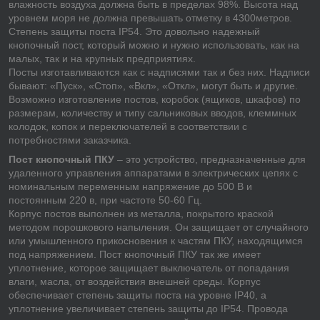
влажность воздуха должна быть в пределах 98%. Высота над
уровнем моря не должна превышать отметку в 4300метров.
Степень защиты поста IP54. Это довольно надежный
кнопочный пост, который можно и нужно использовать, как на
малых, так и на крупных предприятиях.
Посты изготавливаются как с надписями так и без них. Надписи
бывают: «Пуск», «Стоп», «Вкл», «Откл», могут быть и другие.
Возможно изготовление постов, коробок (ящиков, шкафов) по
размерам, количеству и типу сальниковых вводов, клеммных
колодок, копок и переключателей в соответствии с
потребностями заказчика.
Пост кнопочный ПКУ
– это устройство, предназначенные для
удаленного управления аппаратами в электрических цепях с
номинальным переменным напряжение до 500 В и
постоянным 220 в, при частоте 50-60 Гц.
Корпус постов выполнен из металла, покрытого краской
методом порошкового напыления. Он защищает от случайного
или умышленного прикосновения к частям ПКУ, находящимся
под напряжением. Пост кнопочный ПКУ так же имеет
уплотнение, которое защищает выключатель от попадания
влаги, масла, от воздействия внешней среды. Корпус
обеспечивает степень защиты поста на уровне IP40, а
уплотнение увеличивает степень защиты до IP54. Провода