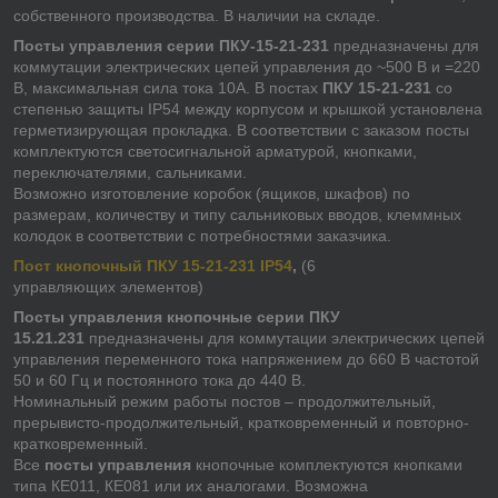
собственного производства. В наличии на складе.
Посты управления серии ПКУ-15-21-231
предназначены для
коммутации электрических цепей управления до ~500 В и =220
В, максимальная сила тока 10А. В постах
ПКУ 15-21-231
со
степенью защиты IP54 между корпусом и крышкой установлена
герметизирующая прокладка. В соответствии с заказом посты
комплектуются светосигнальной арматурой, кнопками,
переключателями, сальниками.
Возможно изготовление коробок (ящиков, шкафов) по
размерам, количеству и типу сальниковых вводов, клеммных
колодок в соответствии с потребностями заказчика.
Пост кнопочный ПКУ 15-21-231 IP54
,
(6
управляющих элементов)
Посты управления кнопочные серии ПКУ
15.21.231
предназначены для коммутации электрических цепей
управления переменного тока напряжением до 660 В частотой
50 и 60 Гц и постоянного тока до 440 В.
Номинальный режим работы постов – продолжительный,
прерывисто-продолжительный, кратковременный и повторно-
кратковременный.
Все
посты управления
кнопочные комплектуются кнопками
типа КЕ011, КЕ081 или их аналогами. Возможна