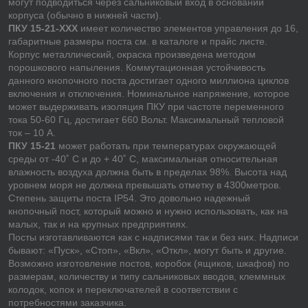
могут подводиться через сальниковый вход в основании
корпуса (обычно в нижней части).
ПКУ 15-21-ХХХ
имеет количество элементов управления до 16,
габаритные размеры поста см. в каталоге и прайс листе.
Корпус металлический, окраска произведена методом
порошкового напыления. Коммутационная устойчивость
данного кнопочного поста достигает одного миллиона циклов
включения и отключения. Номинальное напряжение, которое
может выдерживать изоляция ПКУ при частоте переменного
тока 50-60 Гц, достигает 660 Вольт. Максимальный тепловой
ток – 10 А.
ПКУ 15-21
может работать при температурах окружающей
среды от -40˚ С и до + 40˚ С, максимальная относительная
влажность воздуха должна быть в пределах 98%. Высота над
уровнем моря не должна превышать отметку в 4300метров.
Степень защиты поста IP54. Это довольно надежный
кнопочный пост, который можно и нужно использовать, как на
малых, так и на крупных предприятиях.
Посты изготавливаются как с надписями так и без них. Надписи
бывают: «Пуск», «Стоп», «Вкл», «Откл», могут быть и другие.
Возможно изготовление постов, коробок (ящиков, шкафов) по
размерам, количеству и типу сальниковых вводов, клеммных
колодок, копок и переключателей в соответствии с
потребностями заказчика.