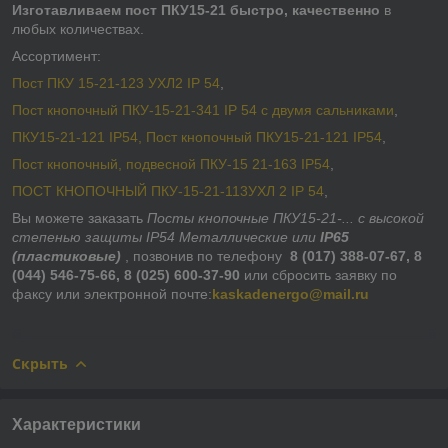
Изготавливаем пост ПКУ15-21 быстро, качественно
в
любых количествах.
Ассортимент:
Пост ПКУ 15-21-123 УХЛ2 IP 54
,
Пост кнопочный ПКУ-15-21-341 IP 54 с двумя сальниками
,
ПКУ15-21-121 IP54, Пост кнопочный ПКУ15-21-121 IP54
,
Пост кнопочный, подвесной ПКУ-15 21-163 IP54
,
ПОСТ КНОПОЧНЫЙ ПКУ-15-21-113УХЛ 2 IP 54
,
Вы можете заказать
Посты кнопочные ПКУ15-21-... с высокой
степенью защиты
IP54 Металлические или
IP65
(пластиковые)
, позвонив по телефону
8 (017) 388-07-67, 8
(044) 546-75-66, 8 (025) 600-37-90
или сбросить заявку по
факсу или электронной почте:
kaskadenergo@mail.ru
Скрыть
Характеристики