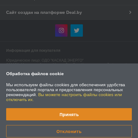
Сайт создан на платформе Deal.by
Информация для покупателя
Юридическое лицо:
ОДО "КАСКАД ЭНЕРГО"
223050, Минская область, Минский район, Колодищанский с/с, р-н а/г
Колодищи - 2, ул. 40/1-4
Обработка файлов cookie
Регистрационный номер ЕГР: 190549474
Мы используем файлы cookies для обеспечения удобства
УНП: 190549474
пользователей портала и предоставления персональных
рекомендаций.
Вы можете настроить файлы cookies или
Регистрационный орган: Администрация Первомайского района
отключить их.
города Минска
Дата регистрации компании: 30.06.2004
Принять
Ссылка на свидетельство/лицензию
Отклонить
Местонахождение книги жалоб и предложений: Минский р-н,
Колодищанский с/с, р-н а/г Колодищи-2