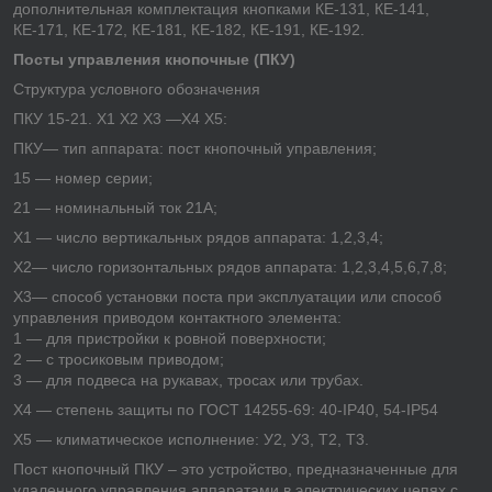
дополнительная комплектация кнопками КЕ-131, КЕ-141,
КЕ-171, КЕ-172, КЕ-181, КЕ-182, КЕ-191, КЕ-192.
Посты управления кнопочные (ПКУ)
Структура условного обозначения
ПКУ 15-21. Х1 Х2 Х3 —Х4 Х5:
ПКУ— тип аппарата: пост кнопочный управления;
15 — номер серии;
21 — номинальный ток 21А;
Х1 — число вертикальных рядов аппарата: 1,2,3,4;
Х2— число горизонтальных рядов аппарата: 1,2,3,4,5,6,7,8;
Х3— способ установки поста при эксплуатации или способ
управления приводом контактного элемента:
1 — для пристройки к ровной поверхности;
2 — с тросиковым приводом;
3 — для подвеса на рукавах, тросах или трубах.
Х4 — степень защиты по ГОСТ 14255-69: 40-IP40, 54-IP54
Х5 — климатическое исполнение: У2, У3, Т2, Т3.
Пост кнопочный ПКУ – это устройство, предназначенные для
удаленного управления аппаратами в электрических цепях с