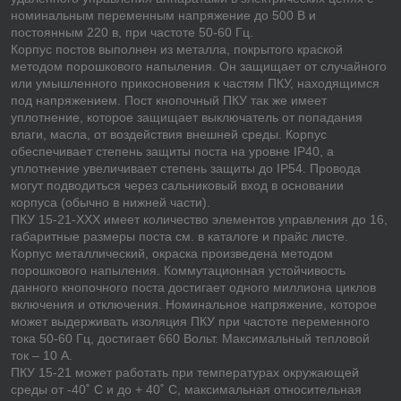
номинальным переменным напряжение до 500 В и
постоянным 220 в, при частоте 50-60 Гц.
Корпус постов выполнен из металла, покрытого краской
методом порошкового напыления. Он защищает от случайного
или умышленного прикосновения к частям ПКУ, находящимся
под напряжением. Пост кнопочный ПКУ так же имеет
уплотнение, которое защищает выключатель от попадания
влаги, масла, от воздействия внешней среды. Корпус
обеспечивает степень защиты поста на уровне IP40, а
уплотнение увеличивает степень защиты до IP54. Провода
могут подводиться через сальниковый вход в основании
корпуса (обычно в нижней части).
ПКУ 15-21-ХХХ имеет количество элементов управления до 16,
габаритные размеры поста см. в каталоге и прайс листе.
Корпус металлический, окраска произведена методом
порошкового напыления. Коммутационная устойчивость
данного кнопочного поста достигает одного миллиона циклов
включения и отключения. Номинальное напряжение, которое
может выдерживать изоляция ПКУ при частоте переменного
тока 50-60 Гц, достигает 660 Вольт. Максимальный тепловой
ток – 10 А.
ПКУ 15-21 может работать при температурах окружающей
среды от -40˚ С и до + 40˚ С, максимальная относительная