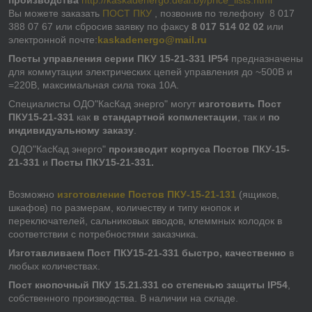
производства
http://kaskadenergo.deal.by/price_lists.html
Вы можете заказать
ПОСТ ПКУ
, позвонив по телефону 8 017
388 07 67 или сбросив заявку по факсу
8 017 514 02 02
или
электронной почте:
kaskadenergo@mail.ru
Посты управления серии ПКУ 15-21-331 IP54
предназначены
для коммутации электрических цепей управления до ~500В и
=220В, максимальная сила тока 10А.
Специалисты ОДО"КасКад энерго" могут
изготовить Пост
ПКУ15-21-331
как
в стандартной копмлектации
, так и
по
индивидуальному заказу
.
ОДО"КасКад энерго"
производит
корпуса Постов ПКУ-15-
21-331
и
Посты ПКУ15-21-331.
Возможно
изготовление Постов ПКУ-15-21-131
(ящиков,
шкафов) по размерам, количеству и типу кнопок и
переключателей, сальниковых вводов, клеммных колодок в
соответствии с потребностями заказчика.
Изготавливаем Пост ПКУ15-21-331 быстро, качественно
в
любых количествах.
Пост кнопочный ПКУ 15.21.331 со степенью защиты IP54
,
собственного производства. В наличии на складе.