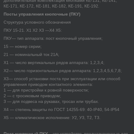
дополнительная комплектация кнопками КЕ-131, КЕ-141,
КЕ-171, КЕ-172, КЕ-181, КЕ-182, КЕ-191, КЕ-192.
Посты управления кнопочные (ПКУ)
Структура условного обозначения
ПКУ 15-21. Х1 Х2 Х3 —Х4 Х5:
ПКУ— тип аппарата: пост кнопочный управления;
15 — номер серии;
21 — номинальный ток 21А;
Х1 — число вертикальных рядов аппарата: 1,2,3,4;
Х2— число горизонтальных рядов аппарата: 1,2,3,4,5,6,7,8;
Х3— способ установки поста при эксплуатации или способ
управления приводом контактного элемента:
1 — для пристройки к ровной поверхности;
2 — с тросиковым приводом;
3 — для подвеса на рукавах, тросах или трубах.
Х4 — степень защиты по ГОСТ 14255-69: 40-IP40, 54-IP54
Х5 — климатическое исполнение: У2, У3, Т2, Т3.
Пост кнопочный ПКУ
– это устройство, предназначенные для