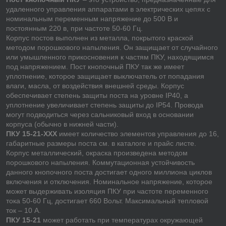
удаленного управления аппаратами в электрических цепях с
номинальным переменным напряжение до 500 В и
постоянным 220 в, при частоте 50-60 Гц.
Корпус постов выполнен из металла, покрытого краской
методом порошкового напыления. Он защищает от случайного
или умышленного прикосновения к частям ПКУ, находящимся
под напряжением. Пост кнопочный ПКУ так же имеет
уплотнение, которое защищает выключатель от попадания
влаги, масла, от воздействия внешней среды. Корпус
обеспечивает степень защиты поста на уровне IP40, а
уплотнение увеличивает степень защиты до IP54. Провода
могут подводиться через сальниковый вход в основании
корпуса (обычно в нижней части).
ПКУ 15-21-ХХХ
имеет количество элементов управления до 16,
габаритные размеры поста см. в каталоге и прайс листе.
Корпус металлический, окраска произведена методом
порошкового напыления. Коммутационная устойчивость
данного кнопочного поста достигает одного миллиона циклов
включения и отключения. Номинальное напряжение, которое
может выдерживать изоляция ПКУ при частоте переменного
тока 50-60 Гц, достигает 660 Вольт. Максимальный тепловой
ток – 10 А.
ПКУ 15-21
может работать при температурах окружающей