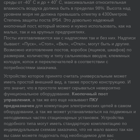
среды от -40˚ С и до + 40˚ С, максимальная относительная
влажность воздуха должна быть в пределах 98%. Высота над
уровнем моря не должна превышать отметку в 4300метров.
Степень защиты поста IP54. Это довольно надежный
кнопочный пост, который можно и нужно использовать, как на
малых, так и на крупных предприятиях.
Посты изготавливаются как с надписями так и без них. Надписи
бывают: «Пуск», «Стоп», «Вкл», «Откл», могут быть и другие.
Возможно изготовление постов, коробок (ящиков, шкафов) по
размерам, количеству и типу сальниковых вводов, клеммных
колодок, копок и переключателей в соответствии с
потребностями заказчика.
Устройство которое принято считать универсальным может
иметь простой внешний вид, а также простую конструкцию. И
это значит, что в простоте может скрываться невероятно
функциональное оборудование.
Кнопочный пост
управления
, а так же его еще называют
ПКУ
предназначен
для коммутации электрических цепей в самом
оборудовании, а так же может устанавливаться на подвижных и
неподвижных частях стационарных установок. Устройства
подобного типа могут иметь стандартную комплектацию по
индивидуальным схемам заказчика, что не мало важно так как
вы сами можете подогнать под необходимое для вас