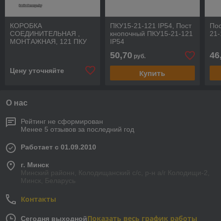
КОРОБКА
ПКУ15-21-121 IP54, Пост
Пос
СОЕДИНИТЕЛЬНАЯ ,
кнопочный ПКУ15-21-121
21-
МОНТАЖНАЯ, 121 ПКУ
IP54
IP 54 100Х100
50,70
46
руб.
Цену уточняйте
Купить
О нас
Рейтинг не сформирован
Менее 5 отзывов за последний год
Работает с 01.09.2010
г. Минск
Минский районн, Колодищанский с/с, р-н а/г Колодищи-2,
Минск, Беларусь
Контакты
Показать весь график работы
Сегодня выходной