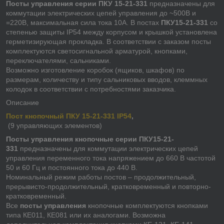
Посты управления серии ПКУ 15-21-331
предназначены для
коммутации электрических цепей управления до ~500В и
=220В, максимальная сила тока 10А. В постах
ПКУ15-21-331
со
степенью защиты IP54 между корпусом и крышкой установлена
герметизирующая прокладка. В соответствии с заказом посты
комплектуются светосигнальной арматурой, кнопками,
переключателями, сальниками.
Возможно изготовление коробок (ящиков, шкафов) по
размерам, количеству и типу сальниковых вводов, клеммных
колодок в соответствии с потребностями заказчика.
Описание
Пост кнопочный ПКУ 15-21-331 IP54
,
(9 управляющих элементов)
Посты управления кнопочные серии ПКУ15-21-
331
предназначены для коммутации электрических цепей
управления переменного тока напряжением до 660 В частотой
50 и 60 Гц и постоянного тока до 440 В.
Номинальный режим работы постов – продолжительный,
прерывисто-продолжительный, кратковременный и повторно-
кратковременный.
Все
посты управления
кнопочные комплектуются кнопками
типа КЕ011, КЕ081 или их аналогами. Возможна