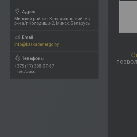
Минский районн, Колодищанский с/с,
р-н а/г Колодищи-2, Минск, Беларусь
info@kaskadenergo.by
С
позвол
+375 (17) 388-07-67
Тел./факс