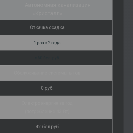
Автономная канализация
«Кристалл»
Откачка осадка
1 раз в 2 года
= 60 бел. руб
Обслуживание системы в год
0 руб.
Электроэнергия за год
(потребление 43 Вт)
42 бел.руб