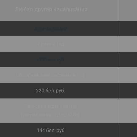
Любая другая канализация
Откачка осадка
4 раза в год
= 120 бел. руб
Обслуживание системы в год
220 бел. руб.
Электроэнергия за год
(потребление 120-200 Вт)
144 бел. руб