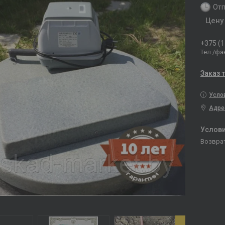
Отп
Цену
+375 (1
Тел./фа
Заказ 
Усло
Адре
возвра