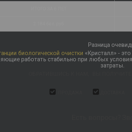
ИТОГО ЗА 6 ЛЕТ
2 184 бел. руб
Разница очевид
танции биологической очистки
«Кристалл» - это
яющие работать стабильно при любых условия
затраты.
ОБРАТИВШИСЬ К НАМ, ВЫ ПОЛУЧИТЕ
ПРОДАЖА
ДОСТАВК
Есть вопросы?
Зв