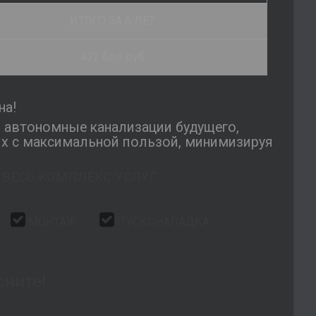
ИТОГО ЗА 6 ЛЕТ
432 бел. руб
на!
 автономные канализации будущего,
х с максимальной пользой, минимизируя
 ВЕСЬ КОМПЛЕКС УСЛУГ
А
МОНТАЖ
ПУСКОНАЛАДКА
оните!