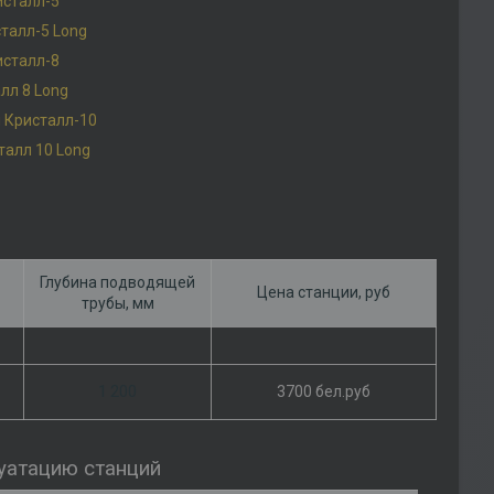
исталл-5
талл-5 Long
исталл-8
лл 8 Long
 Кристалл-10
алл 10 Long
Глубина подводящей
Цена станции, руб
трубы, мм
1 200
3700 бел.руб
уатацию станций