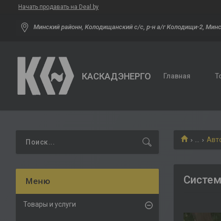
Начать продавать на Deal.by
Минский районн, Колодищанский с/с, р-н а/г Колодищи-2, Минс
КАСКАДЭНЕРГО
Главная
Т
...
Авт
Систем
Товары и услуги