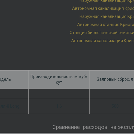
Наружная канализация Кр
Автономная канализация Крис
Наружная канализация Кр
Автономная станция Криста
Станция биологической очистки
Автономная канализация Крист
Производительность, м. куб/
одель
Залповый сброс, л
сут
лл-8 Long
1,6
500
Сравнение расходов на экспл