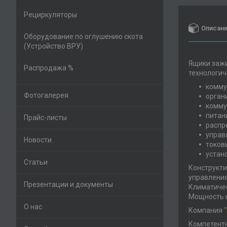
Рециркуляторы
Описан
Оборудование по оглушению скота
(Устройство ВРУ)
Ящики зажи
Распродажа %
технологич
комму
Фотогалерея
орган
комму
питан
Прайс-листы
распр
управ
Новости
токов
устан
Статьи
Конструкти
управления
Презентации и документы
Климатичес
Мощность н
О нас
Компания
Компетентн