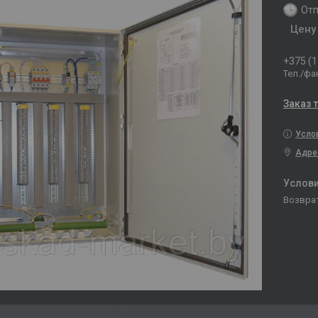
Отп
Цену
+375 (1
Тел./фа
Заказ 
Усло
Адре
возвра