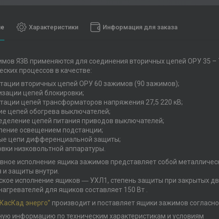
ие
Характеристики
Информация для заказа
мов ЯЗВ применяются для соединения вторичных цепей ОРУ 35 – 7
еских процессов в качестве:
тации вторичных цепей ОРУ 60 зажимов (90 зажимов);
изации цепей блокировки;
тации цепей трансформаторов напряжения 27,5 220 кВ;
ие цепей обогрева выключателей;
еделение цепей питания приводов выключателей;
ление освещением подстанции;
ые цепи дифференциальной защиты;
овки низковольтной аппаратуры.
вное исполнение ящика зажимов представляет собой металлическ
 и защиты внутри.
кое исполнение ящиков ― УХЛ1, степень защиты при закрытых дв
агревателей для ящиков составляет 150 Вт .
“КасКад энерго”
производит и поставляет ящики зажимов согласно
ую информацию по техническим характеристикам и условиям