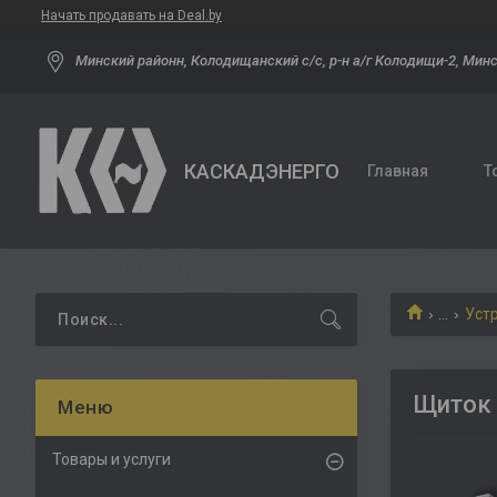
Начать продавать на Deal.by
Минский районн, Колодищанский с/с, р-н а/г Колодищи-2, Минс
КАСКАДЭНЕРГО
Главная
Т
...
Уст
Щиток 
Товары и услуги