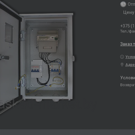
Отп
Цену
+375 (1
Тел./фа
Заказ 
Усло
Адре
возвра