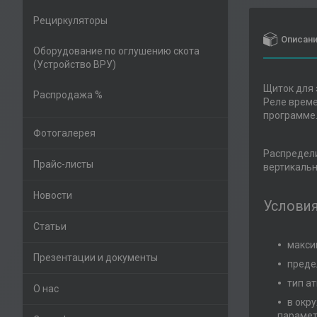
Рециркуляторы
Описан
Оборудование по оглушению скота
(Устройство ВРУ)
Щиток для 
Распродажа %
Реле време
программе
Фотогалерея
Распредели
Прайс-листы
вертикальн
Новости
Условия
Статьи
макси
Презентации и документы
предел
тип ат
О нас
в окр
парамет