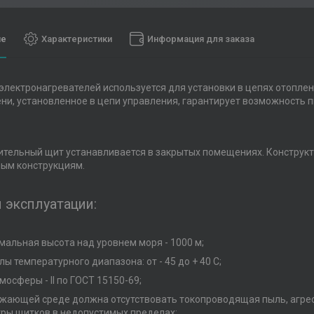
ие
Характеристики
Информация для заказа
электронагревателей используется для установки в цепях отопле
ни, установленное в цепи управления, гарантирует возможность 
.
тельный щит устанавливается в закрытых помещениях. Конструкт
ым конструкциям.
 эксплуатации:
мальная высота над уровнем моря - 1000 м;
ы температурного диапазона: от - 45 до + 40 С;
мосферы - II по ГОСТ 15150-69;
ужающей среде должна отсутствовать токопроводящая пыль, агре
ры щитков в недопустимых пределах;