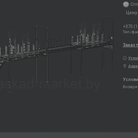
Отп
Цену
+375 (1
Тел./фа
Заказ 
Усло
Адре
возвра