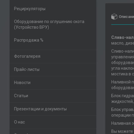
Рециркуляторы
Описан
Оборудование по оглушению скота
(Устройство ВРУ)
Cливо-нал
Распродажа %
масло, диз
Сливо-нали
Фотогалерея
управления
оборудован
угла накло
Прайс-листы
мостика в 
Наливной п
Новости
оборудован
Статьи
Блок гидра
жидкостей,
Презентации и документы
Блок управ
операции п
О нас
Наливная э
Вы можете