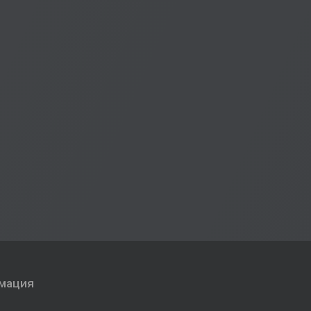
мация