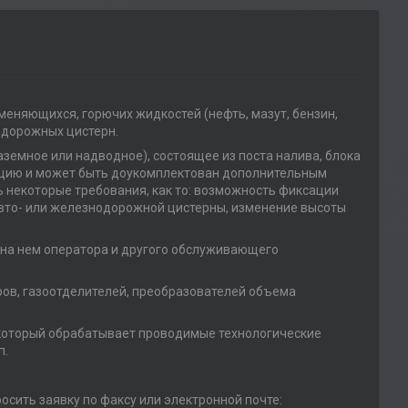
еняющихся, горючих жидкостей (нефть, мазут, бензин,
одорожных цистерн.
земное или надводное), состоящее из поста налива, блока
кцию и может быть доукомплектован дополнительным
 некоторые требования, как то: возможность фиксации
 авто- или железнодорожной цистерны, изменение высоты
 на нем оператора и другого обслуживающего
тров, газоотделителей, преобразователей объема
 который обрабатывает проводимые технологические
п.
осить заявку по факсу или электронной почте: