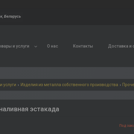
к, Беларусь
овары и услуги
О нас
Контакты
Доставка и 
и услуги
Изделия из металла собственного производства
Проч
наливная эстакада
Под зак