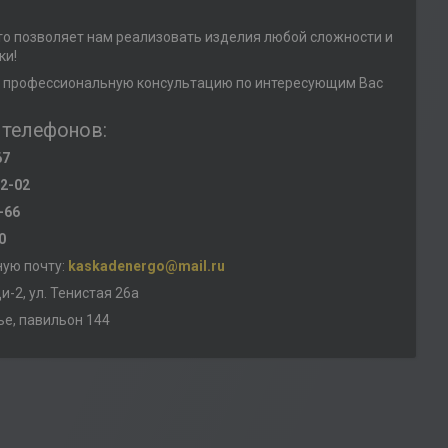
то позволяет нам реализовать изделия любой сложности и
ки!
 профессиональную консультацию по интересующим Вас
 телефонов:
67
02-02
-66
0
ную почту:
kaskadenergo@mail.ru
и-2, ул. Тенистая 26а
ье, павильон 144