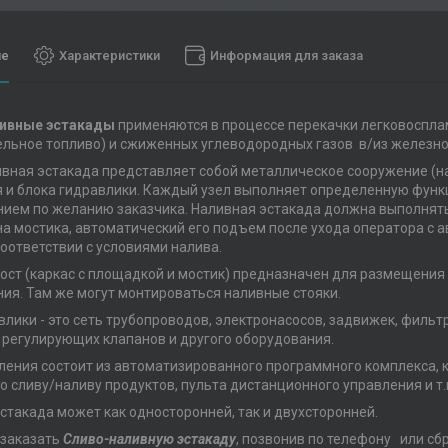
ие
Характеристики
Информация для заказа
ивные эстакады
применяются в процессе перекачки легковосплам
ельное топливо) и сжиженных углеводородных газов в/из железн
вная эстакада представляет собой металлическое сооружение (на
 и блока гидравлики. Каждый узел выполняет определенную фун
ием по желанию заказчика. Наливная эстакада должна выполнять
на мостика, автоматический его подъем после ухода оператора с
соответствии с условиями налива.
ост (каркас с площадкой и мостик) предназначен для размещения
ия. Там же могут монтироваться наливные стояки.
влики - это сеть трубопроводов, электронасосов, задвижек, филь
 регулирующих клапанов и другого оборудования.
ления состоит из автоматизированного программного комплекса,
о сливу/наливу продуктов, пульта дистанционного управления и т.
стакада может как односторонней, так и двухсторонней.
 заказать
Сливо-наливную эстакаду
, позвонив по телефону или сбр