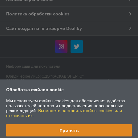
Политика обработки cookies
Сайт создан на платформе Deal.by
Информация для покупателя
Юридическое лицо:
ОДО "КАСКАД ЭНЕРГО"
223050, Минская область, Минский район, Колодищанский с/с, р-н а/г
Колодищи - 2, ул. 40/1-4
Обработка файлов cookie
Регистрационный номер ЕГР: 190549474
Мы используем файлы cookies для обеспечения удобства
УНП: 190549474
пользователей портала и предоставления персональных
рекомендаций.
Вы можете настроить файлы cookies или
Регистрационный орган: Администрация Первомайского района
отключить их.
города Минска
Дата регистрации компании: 30.06.2004
Принять