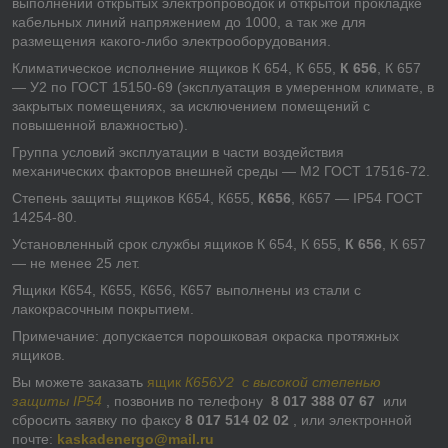
выполнении открытых электропроводок и открытой прокладке
кабельных линий напряжением до 1000, а так же для
размещения какого-либо электрооборудования.
Климатическое исполнение ящиков К 654, К 655,
К 656
, К 657
— У2 по ГОСТ 15150-69 (эксплуатация в умеренном климате, в
закрытых помещениях, за исключением помещений с
повышенной влажностью).
Группа условий эксплуатации в части воздействия
механических факторов внешней среды — М2 ГОСТ 17516-72.
Степень защиты ящиков К654, К655,
К656
, К657 — IP54 ГОСТ
14254-80.
Установленный срок службы ящиков К 654, К 655,
К 656
, К 657
— не менее 25 лет.
Ящики К654, К655, К656, К657 выполнены из стали с
лакокрасочным покрытием.
Примечание: допускается порошковая окраска протяжных
ящиков.
Вы можете заказать
ящик
К656У2
с высокой степенью
защиты
IP
54
, позвонив по телефону
8 017 388 07 67
или
сбросить заявку по факсу
8 017 514 02 02
, или электронной
почте:
kaskadenergo@mail.ru